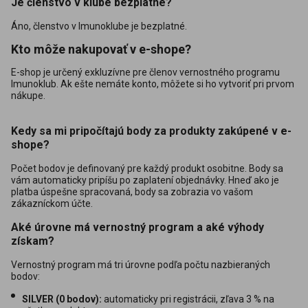
Je členstvo v klube bezplatné?
Áno, členstvo v Imunoklube je bezplatné.
Kto môže nakupovať v e-shope?
E-shop je určený exkluzívne pre členov vernostného programu
Imunoklub. Ak ešte nemáte konto, môžete si ho vytvoriť pri prvom
nákupe.
Kedy sa mi pripočítajú body za produkty zakúpené v e-
shope?
Počet bodov je definovaný pre každý produkt osobitne. Body sa
vám automaticky pripíšu po zaplatení objednávky. Hneď ako je
platba úspešne spracovaná, body sa zobrazia vo vašom
zákazníckom účte.
Aké úrovne má vernostný program a aké výhody
získam?
Vernostný program má tri úrovne podľa počtu nazbieraných
bodov:
SILVER (0 bodov):
automaticky pri registrácii, zľava 3 % na