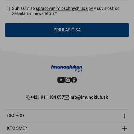
Súhlasím so
spracovaním osobných údajov
v súvislosti so
zasielaním newslettru.
*
PRIHLÁSIŤ SA
Sledujte nás:
youtube
instagram
facebook
+421 911 184 057
info@imunoklub.sk
OBCHOD
KTO SME?