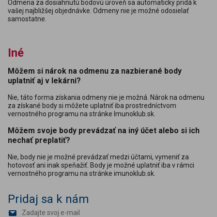
Odmena za dosiahnutú bodovú úroveň sa automaticky pridá k
vašej najbližšej objednávke. Odmeny nie je možné odosielať
samostatne.
Iné
Môžem si nárok na odmenu za nazbierané body
uplatniť aj v lekárni?
Nie, táto forma získania odmeny nie je možná. Nárok na odmenu
za získané body si môžete uplatniť iba prostredníctvom
vernostného programu na stránke Imunoklub.sk.
Môžem svoje body prevádzať na iný účet alebo si ich
nechať preplatiť?
Nie, body nie je možné prevádzať medzi účtami, vymeniť za
hotovosť ani inak speňažiť. Body je možné uplatniť iba v rámci
vernostného programu na stránke imunoklub.sk.
Pridaj sa k nám