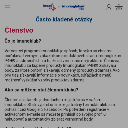
čiť na obsah
Menu
Prihlásenie
Košík
Často kladené otázky
Členstvo
Čo je Imunoklub?
Vernostný program Imunoklub je spôsob, ktorým sa chceme
poďakovať verným zákazníkom produktového radu Imunoglukan
P4H® a odmeniť ich za to, že sú verní našim výrobkom. Členovia
Imunoklubu za kúpené produkty Imunoglukan P4H® získavajú
body, za ktoré potom získavajú odmeny (produkty zdarma). Ako
prví tiež získavajú informácie o novinkách, súťažiach a majú
možnosť vyskúšať vzorky produktov zdarma.
Ako sa môžem stať členom klubu?
Členom sa stanete jednoduchou registráciou v našom
Imunoklube. Stačí vyplniť online registračný formulár alebo sa
prihlásiť cez Google či Facebook. Po potvrdení registrácie v
aktivačnom e-maile sa môžete prihlásiť do svojho profilu,
nakupovať a automaticky zbierať vernostné body.