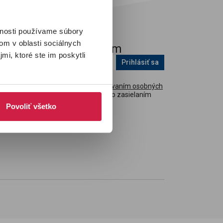
po
vom
vnosti používame súbory
D
.
om v oblasti sociálnych
Pridaj sa k nám
mi, ktoré ste im poskytli
Prihlásiť sa
Súhlasím so
spracovaním osobných
údajov
v súvislosti so zasielaním
newslettru.
*
Povoliť všetko