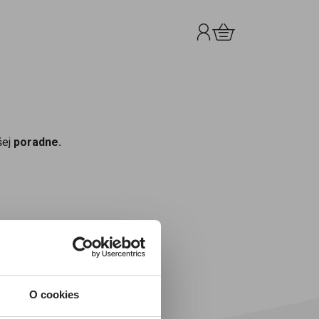
Prihlásenie
Košík
0.00 €
šej
poradne.
O cookies
 už