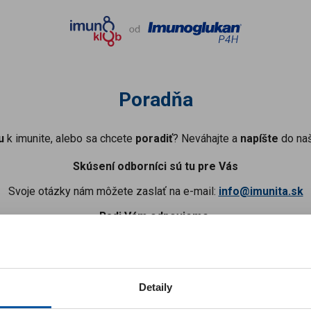
Poradňa
u
k imunite, alebo sa chcete
poradiť
? Neváhajte a
napíšte
do na
Skúsení odborníci sú tu pre Vás
Svoje otázky nám môžete zaslať na e-mail:
info@imunita.sk
Radi Vám odpovieme.
zornenie pre zákazníkov
Detaily
ákazníci, spustili sme pre vás
nový Imunoklub
. Kódy z krabičiek