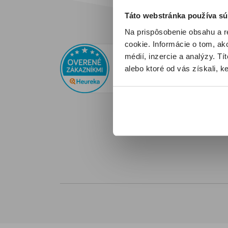
nie j
zapla
Táto webstránka používa sú
nepren
prihlá
Na prispôsobenie obsahu a r
Imuno
cookie. Informácie o tom, ak
Sup
Viac i
médií, inzercie a analýzy. Tí
alebo ktoré od vás získali, ke
+421 9
info@
Sleduj
youtub
in