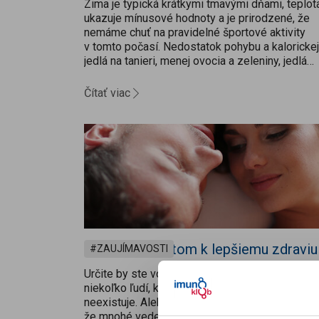
Zima je typická krátkymi tmavými dňami, teplot
ukazuje mínusové hodnoty a je prirodzené, že
nemáme chuť na pravidelné športové aktivity
v tomto počasí. Nedostatok pohybu a kalorickej
jedlá na tanieri, menej ovocia a zeleniny, jedlá
chudobné na vitamíny, minerály...
Čítať viac
Intímnym životom k lepšiemu zdraviu
ZAUJÍMAVOSTI
Určite by ste vo svojom okolí dokázali vymeno
niekoľko ľudí, ktorí sa tvária, že intímny život an
neexistuje. Alebo je podľa nich nesprávny. No vi
že mnohé vedecké štúdie z domova aj zahranič