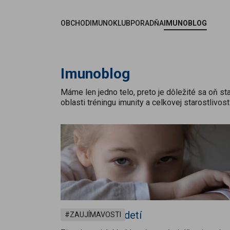
iť na obsah
OBCHOD
IMUNOKLUB
PORADŇA
IMUNOBLOG
Imunoblog
Máme len jedno telo, preto je dôležité sa oň s
oblasti tréningu imunity a celkovej starostlivos
Jarná únava u detí
ZAUJÍMAVOSTI