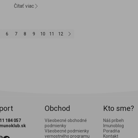
Čítať viac
6
7
8
9
10
11
12
port
Obchod
Kto sme?
11 184 057
Všeobecné obchodné
Náš príbeh
imunoklub.sk
podmienky
Imunoblog
Všeobecné podmienky
Poradňa
vernostného programu
Kontakt