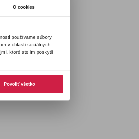
O cookies
 už
po
vom
vnosti používame súbory
D
.
om v oblasti sociálnych
mi, ktoré ste im poskytli
Povoliť všetko