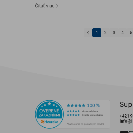
Čítať viac
1
2
3
4
5
Sup
+421 9
info@