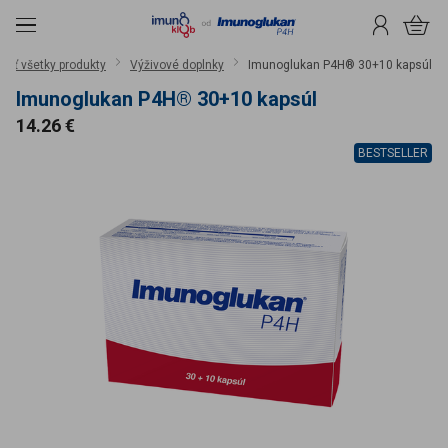
čiť na obsah
Menu
Prihlásenie
Košík
aviť všetky produkty
Výživové doplnky
Imunoglukan P4H® 30+10 kapsúl
Imunoglukan P4H® 30+10 kapsúl
Cena
14.26 €
BESTSELLER