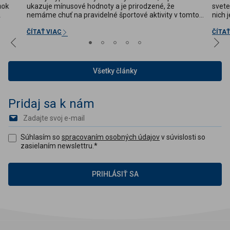
nok
ukazuje mínusové hodnoty a je prirodzené, že
svete
nemáme chuť na pravidelné športové aktivity v tomto
nich 
o
počasí. Nedostatok pohybu a kalorickejšie jedlá na
umeni
tanieri, menej ovocia a zeleniny, jedlá chudobné na
ešte 
ČÍTAŤ VIAC
ČÍTAŤ
vitamíny, minerály...
keď s
Všetky články
Pridaj sa k nám
Súhlasím so
spracovaním osobných údajov
v súvislosti so
zasielaním newslettru.
*
PRIHLÁSIŤ SA