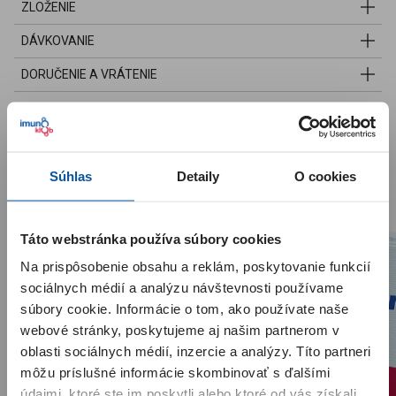
ZLOŽENIE
DÁVKOVANIE
DORUČENIE A VRÁTENIE
Pozrite si aj naše ďalšie produkty
Súhlas
Detaily
O cookies
Táto webstránka používa súbory cookies
Upozornenie pre zákazníkov
Na prispôsobenie obsahu a reklám, poskytovanie funkcií
Milí zákazníci, spustili sme pre vás
nový Imunoklub
. Kódy z
krabičiek už nie je potrebné zadávať – body za nákup sa vám
sociálnych médií a analýzu návštevnosti používame
priradia automaticky po zaplatení objednávky. Body zo starého
súbory cookie. Informácie o tom, ako používate naše
Imunoklubu sa do nového neprenášajú a začínajú sa zbierať
webové stránky, poskytujeme aj našim partnerom v
odznova. Po registrácii alebo po prvom prihlásení začínate na
úrovni
SILVER
. Ak ste boli v predchádzajúcom Imunoklube
VIP
oblasti sociálnych médií, inzercie a analýzy. Títo partneri
členom
, automaticky sme vás zaradili do úrovne
GOLD
. Viac
môžu príslušné informácie skombinovať s ďalšími
informácií nájdete
v sekcii Imunoklub
.
údajmi, ktoré ste im poskytli alebo ktoré od vás získali,