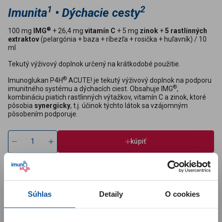
1
2
Imunita
• Dýchacie cesty
®
100 mg
IMG
+ 26,4 mg
vitamín C
+ 5 mg
zinok
+
5 rastlinných
extraktov
(pelargónia + baza + ríbezľa + rosička + huľavník) / 10
ml
Tekutý výživový doplnok určený na krátkodobé použitie.
®
Imunoglukan P4H
ACUTE! je tekutý výživový doplnok na podporu
®
imunitného systému a dýchacích ciest. Obsahuje IMG
,
kombináciu piatich rastlinných výtažkov, vitamín C a zinok, ktoré
pôsobia
synergicky
, t.j. účinok týchto látok sa vzájomným
pôsobením podporuje.
kúpiť
Za kúpu tohto produktu
Poštovné pri kúpe 3 produktov
získate
+8 bodov
zadarmo
Súhlas
Detaily
O cookies
ÚČINKY
ZLOŽENIE