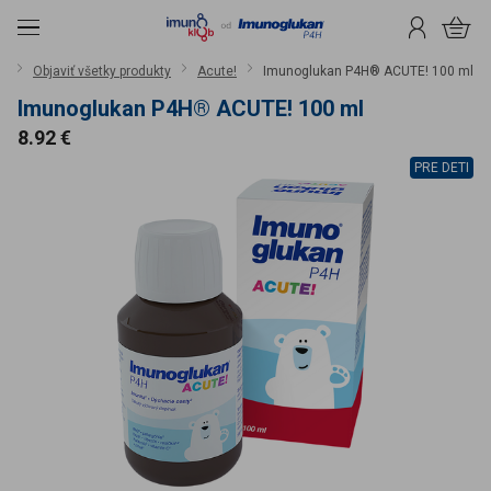
čiť na obsah
Menu
Prihlásenie
Košík
d
Objaviť všetky produkty
Acute!
Imunoglukan P4H® ACUTE! 100 ml
Imunoglukan P4H® ACUTE! 100 ml
Cena
8.92 €
PRE DETI