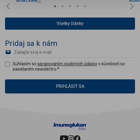
vitamíny, minerály...
keď s
Všetky články
Pridaj sa k nám
Súhlasím so
spracovaním osobných údajov
v súvislosti so
zasielaním newslettru.
*
PRIHLÁSIŤ SA