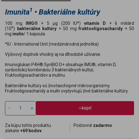
1
Imunita
• Bakteriálne kultúry
100 mg
IMG®
+ 5 µg (200 IU*)
vitamín D
+ 6 miliárd
9
(10
)
bakteriálne kultúry
+ 50 mg
fruktooligosacharidy
+ 50
mg
inulín
/ 1 kapsula
*IU - International Unit (medzinárodná jednotka)
Výživový doplnok vhodný aj na dlhodobé užívanie.
Imunoglukan P4H® SynBIO D+ obsahuje IMG®, vitamín D,
synbiotickú kombináciu 3 bakteriálnych kultúr,
fruktooligosacharidov a inulínu.
Bakteriálne kultúry sú životaschopné mikroorganizmy.
Fruktooligosacharidy a inulín ovplyvňujú živé bakteriálne kultúry.
kúpiť
Za kúpu tohto produktu
Poštovné
zadarmo
získate
+69 bodov