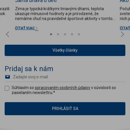
Jarná únava u detí
Ako 
razili
Zima je typická krátkymi tmavými dňami, teplota
Počul
nok
ukazuje mínusové hodnoty a je prirodzené, že
svete
nemáme chuť na pravidelné športové aktivity v tomto
nich 
o
počasí. Nedostatok pohybu a kalorickejšie jedlá na
umeni
tanieri, menej ovocia a zeleniny, jedlá chudobné na
ešte 
ČÍTAŤ VIAC
ČÍTAŤ
vitamíny, minerály...
keď s
Všetky články
Pridaj sa k nám
Súhlasím so
spracovaním osobných údajov
v súvislosti so
zasielaním newslettru.
*
PRIHLÁSIŤ SA