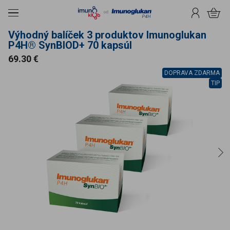
čiť na obsah
Menu
Prihlásenie
Košík
Výhodný balíček 3 produktov Imunoglukan
P4H® SynBIOD+ 70 kapsúl
Cena
69.30 €
DOPRAVA ZDARMA
TIP