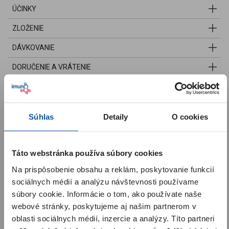
ÚČINKY
ZLOŽENIE
DÁVKOVANIE
DORUČENIE A VRÁTENIE
Pozrite si aj naše ďalšie produkty
Súhlas
Detaily
O cookies
Táto webstránka používa súbory cookies
Upozornenie pre zákazníkov
Na prispôsobenie obsahu a reklám, poskytovanie funkcií
Milí zákazníci, spustili sme pre vás
nový Imunoklub
. Kódy z
krabičiek už nie je potrebné zadávať – body za nákup sa vám
sociálnych médií a analýzu návštevnosti používame
priradia automaticky po zaplatení objednávky. Body zo starého
súbory cookie. Informácie o tom, ako používate naše
Imunoklubu sa do nového neprenášajú a začínajú sa zbierať
webové stránky, poskytujeme aj našim partnerom v
odznova. Po registrácii alebo po prvom prihlásení začínate na
úrovni
SILVER
. Ak ste boli v predchádzajúcom Imunoklube
VIP
oblasti sociálnych médií, inzercie a analýzy. Títo partneri
členom
, automaticky sme vás zaradili do úrovne
GOLD
. Viac